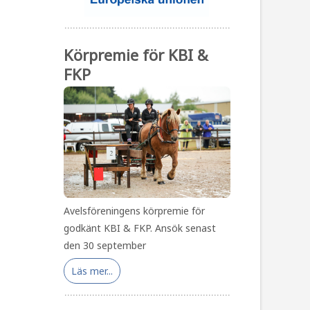
Körpremie för KBI &
FKP
Avelsföreningens körpremie för
godkänt KBI & FKP. Ansök senast
den 30 september
Läs mer...