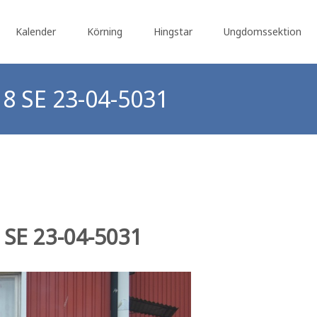
Kalender
Körning
Hingstar
Ungdomssektion
18 SE 23-04-5031
Avelsföreningen Svenska Ardennerhästen
>
Hingstar
>
Hi
8 SE 23-04-5031