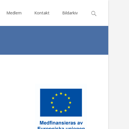
Search
Medlem
Kontakt
Bildarkiv
for:
ngstkatalog
>
Libbos Lille Juann 11818 SE 23-04-5031