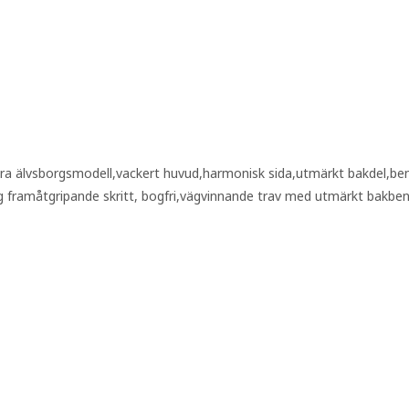
a älvsborgsmodell,vackert huvud,harmonisk sida,utmärkt bakdel,bena
g framåtgripande skritt, bogfri,vägvinnande trav med utmärkt bakbe