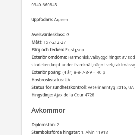
0340-660845
Uppfödare:
Ägaren
Avelsvärdesklass:
G
Mått:
157-212-27
Färg och tecken:
Fx,stj,snp
Exteriör omdöme:
Harmonisk,välbyggd hingst av södr
storleken,knipt under framknät,något vek,taktmässi
Exteriör poäng:
(4 år) 8-8-7-8-9 = 40 p
Hovbroskstatus:
UA
Status för sundhetskontroll:
Veterinärintyg 2016, UA
Hingstlinje:
Ajax de la Cour 4728
Avkommor
Diplomston:
2
Stamboksförda hingstar:
1. Alvin 11918