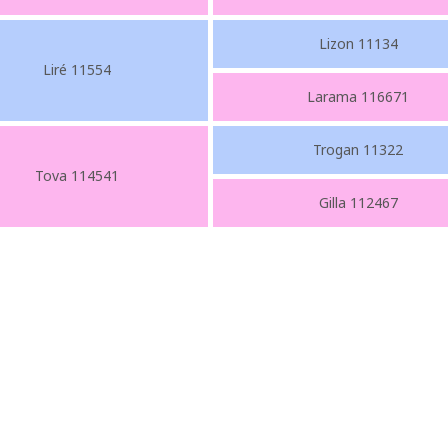
Lizon 11134
Liré 11554
Larama 116671
Trogan 11322
Tova 114541
Gilla 112467