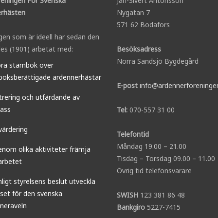
reningen För Svenska
Jan-Sivert Antonsson
rhästen
Nygatan 7
571 62 Bodafors
gen som är ideell har sedan den
es (1901) arbetat med:
Besöksadress
Norra Sandsjö Bygdegård
öra stambok över
oksberättigade ardennerhästar
E-post
info@ardennerforeninge
trering och utfärdande av
ass
Tel:
070-557 31 00
värdering
Telefontid
Måndag 19.00 – 21.00
enom olika aktiviteter främja
Tisdag – Torsdag 09.00 – 11.00
arbetet
Övrig tid telefonsvarare
nligt styrelsens beslut utveckla
sset för den svenska
SWISH
123 381 86 48
neraveln
Bankgiro
5227-7415