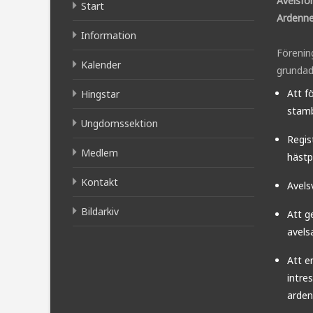
Avelsfö
Start
Ardenne
Information
Förenin
Kalender
grundad
Att f
Hingstar
stamb
Ungdomssektion
Regis
Medlem
hästp
Kontakt
Avels
Bildarkiv
Att g
avels
Att e
intre
arden