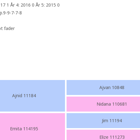
017 1 År 4: 2016 0 År 5: 2015 0
p.9-9-7-7-8
t fader
Ajvan 10848
Ajnid 11184
Nidana 110681
Jim 11194
Ernita 114195
Elize 111273