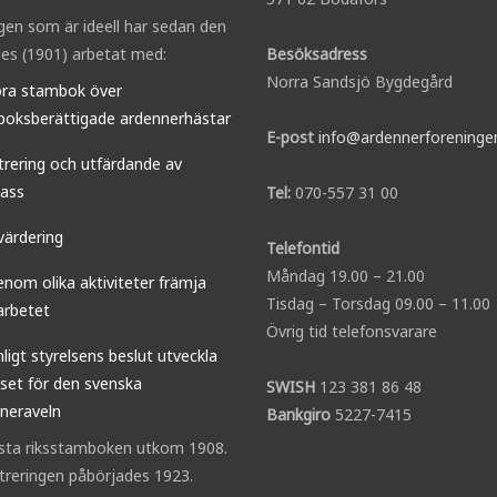
gen som är ideell har sedan den
es (1901) arbetat med:
Besöksadress
Norra Sandsjö Bygdegård
öra stambok över
oksberättigade ardennerhästar
E-post
info@ardennerforeninge
trering och utfärdande av
ass
Tel:
070-557 31 00
värdering
Telefontid
Måndag 19.00 – 21.00
enom olika aktiviteter främja
Tisdag – Torsdag 09.00 – 11.00
arbetet
Övrig tid telefonsvarare
nligt styrelsens beslut utveckla
sset för den svenska
SWISH
123 381 86 48
neraveln
Bankgiro
5227-7415
sta riksstamboken utkom 1908.
streringen påbörjades 1923.