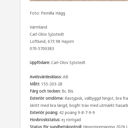
Foto: Pernilla Hägg
Värmland
Carl-Olov Sjöstedt
Loftlund, 673 98 Hajom
070-5700383
Uppfödare:
Carl-Olov Sjöstedt
Avelsvärdesklass:
AB
Mått:
155-203-28
Färg och tecken:
Br, Bls
Exteriör omdöme:
Rastypisk, välbyggd hingst, bra fr
skritt med bra längd, bogfri trav med utmärkt hasarb
Exteriör poäng:
42 poäng 9-8-7-9-9
Hovbroskstatus:
ej röntgad
Status för sundhetskontroll:
Hingstpremiering 2026 