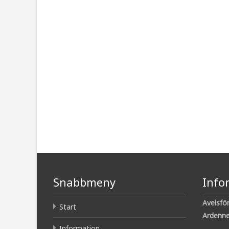
Snabbmeny
Info
Avelsfö
Start
Ardenne
Information