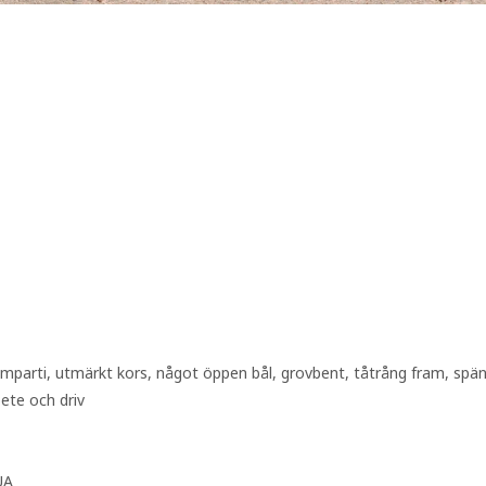
amparti, utmärkt kors, något öppen bål, grovbent, tåtrång fram, spän
ete och driv
UA