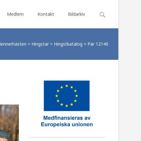
Search
Medlem
Kontakt
Bildarkiv
for:
dennerhästen
>
Hingstar
>
Hingstkatalog
>
Pär 12140