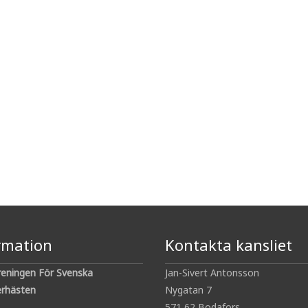
rmation
Kontakta kansliet
reningen För Svenska
Jan-Sivert Antonsson
rhästen
Nygatan 7
571 62 Bodafors