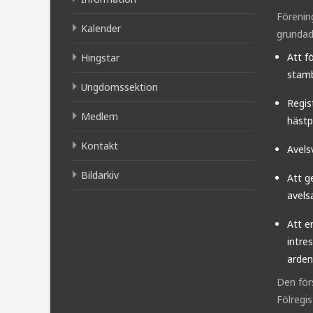
Förenin
Kalender
grundad
Att f
Hingstar
stamb
Ungdomssektion
Regis
Medlem
hästp
Kontakt
Avels
Bildarkiv
Att g
avels
Att e
intre
arden
Den för
Fölregi