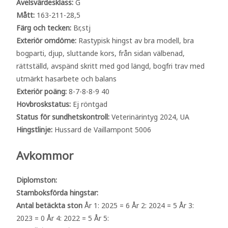
Avelsvärdesklass:
G
Mått:
163-211-28,5
Färg och tecken:
Br,stj
Exteriör omdöme:
Rastypisk hingst av bra modell, bra
bogparti, djup, sluttande kors, från sidan välbenad,
rättställd, avspänd skritt med god längd, bogfri trav med
utmärkt hasarbete och balans
Exteriör poäng:
8-7-8-8-9 40
Hovbroskstatus:
Ej röntgad
Status för sundhetskontroll:
Veterinärintyg 2024, UA
Hingstlinje:
Hussard de Vaillampont 5006
Avkommor
Diplomston:
Stamboksförda hingstar:
Antal betäckta ston
År 1: 2025 = 6 År 2: 2024 = 5 År 3:
2023 = 0 År 4: 2022 = 5 År 5: