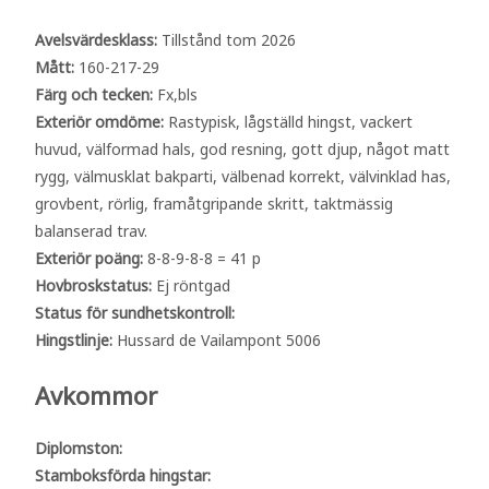
Avelsvärdesklass:
Tillstånd tom 2026
Mått:
160-217-29
Färg och tecken:
Fx,bls
Exteriör omdöme:
Rastypisk, lågställd hingst, vackert
huvud, välformad hals, god resning, gott djup, något matt
rygg, välmusklat bakparti, välbenad korrekt, välvinklad has,
grovbent, rörlig, framåtgripande skritt, taktmässig
balanserad trav.
Exteriör poäng:
8-8-9-8-8 = 41 p
Hovbroskstatus:
Ej röntgad
Status för sundhetskontroll:
Hingstlinje:
Hussard de Vailampont 5006
Avkommor
Diplomston:
Stamboksförda hingstar: