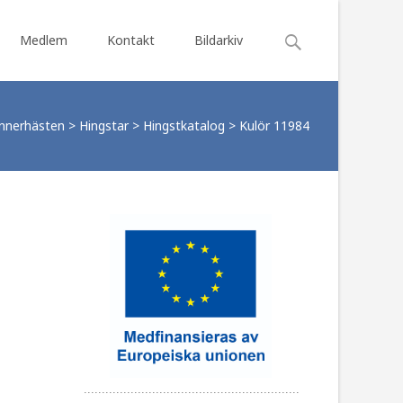
Search
Medlem
Kontakt
Bildarkiv
for:
ennerhästen
>
Hingstar
>
Hingstkatalog
>
Kulör 11984