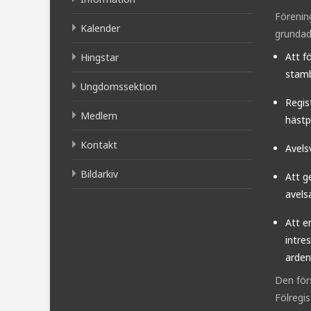
Förenin
Kalender
grundad
Att f
Hingstar
stamb
Ungdomssektion
Regis
Medlem
hästp
Kontakt
Avels
Bildarkiv
Att g
avels
Att e
intre
arden
Den för
Fölregi