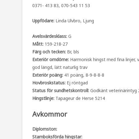
0371- 413 83, 070-543 11 53
Uppfödare:
Linda Ulvbro, Ljung
Avelsvärdesklass:
G
Mått:
159-218-27
Färg och tecken:
Br, bls
Exteriör omdöme:
Harmonisk hingst med fina linjer, v
god längd, lätt naturlig trav
Exteriör poäng:
41 poäng, 8-9-8-8-8
Hovbroskstatus:
Ej röntgad
Status för sundhetskontroll:
Godkänt veterinärintyg
Hingstlinje:
Tapageur de Herse 5214
Avkommor
Diplomston:
Stamboksförda hingstar: