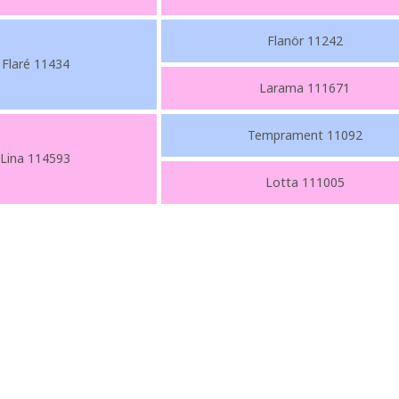
Flanör 11242
Flaré 11434
Larama 111671
Temprament 11092
Lina 114593
Lotta 111005