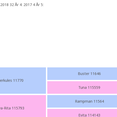
 2018 32 År 4: 2017 4 År 5:
Buster 11646
erkules 11770
Tuna 115559
Rampman 11564
va-Rita 115793
Evita 114143