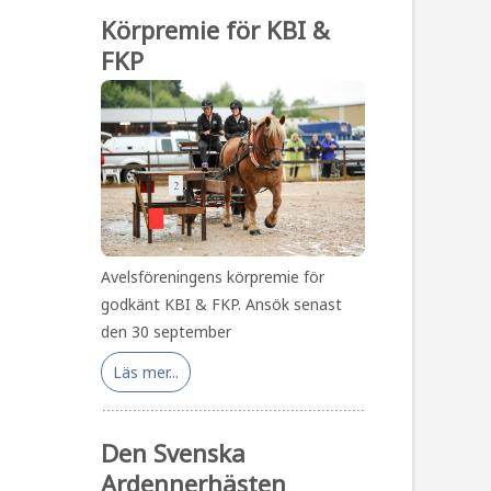
Körpremie för KBI &
FKP
Avelsföreningens körpremie för
godkänt KBI & FKP. Ansök senast
den 30 september
Läs mer...
Den Svenska
Ardennerhästen