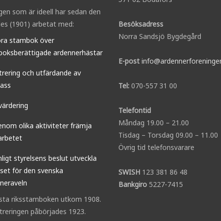
gen som är ideell har sedan den
es (1901) arbetat med:
Besöksadress
Norra Sandsjö Bygdegård
öra stambok över
oksberättigade ardennerhästar
E-post
info@ardennerforeninge
trering och utfärdande av
ass
Tel:
070-557 31 00
värdering
Telefontid
Måndag 19.00 – 21.00
enom olika aktiviteter främja
Tisdag – Torsdag 09.00 – 11.00
arbetet
Övrig tid telefonsvarare
nligt styrelsens beslut utveckla
sset för den svenska
SWISH
123 381 86 48
neraveln
Bankgiro
5227-7415
sta riksstamboken utkom 1908.
streringen påbörjades 1923.