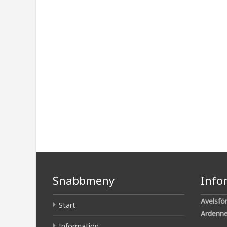
Snabbmeny
Info
Avelsfö
Start
Ardenne
Information