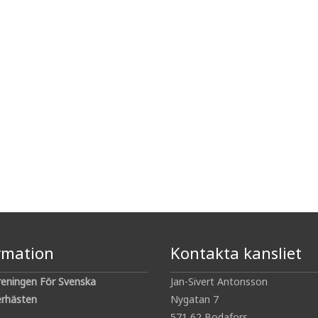
rmation
Kontakta kansliet
reningen För Svenska
Jan-Sivert Antonsson
rhästen
Nygatan 7
571 62 Bodafors