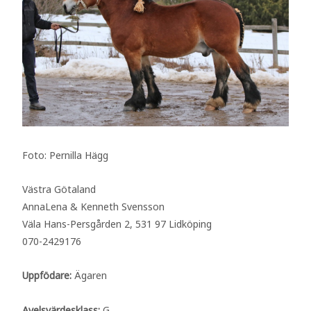
Foto: Pernilla Hägg
Västra Götaland
AnnaLena & Kenneth Svensson
Väla Hans-Persgården 2, 531 97 Lidköping
070-2429176
Uppfödare:
Ägaren
Avelsvärdesklass:
G