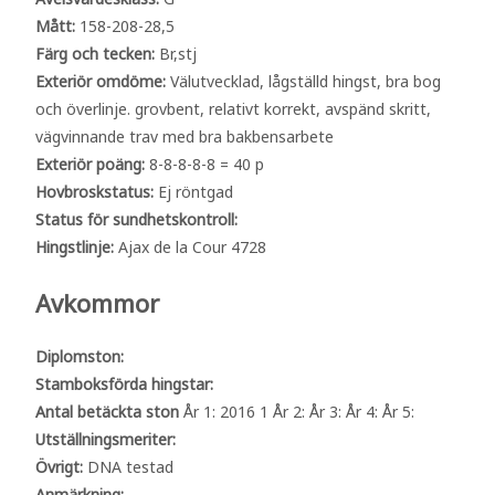
Mått:
158-208-28,5
Färg och tecken:
Br,stj
Exteriör omdöme:
Välutvecklad, lågställd hingst, bra bog
och överlinje. grovbent, relativt korrekt, avspänd skritt,
vägvinnande trav med bra bakbensarbete
Exteriör poäng:
8-8-8-8-8 = 40 p
Hovbroskstatus:
Ej röntgad
Status för sundhetskontroll:
Hingstlinje:
Ajax de la Cour 4728
Avkommor
Diplomston:
Stamboksförda hingstar:
Antal betäckta ston
År 1: 2016 1 År 2: År 3: År 4: År 5:
Utställningsmeriter:
Övrigt:
DNA testad
Anmärkning: