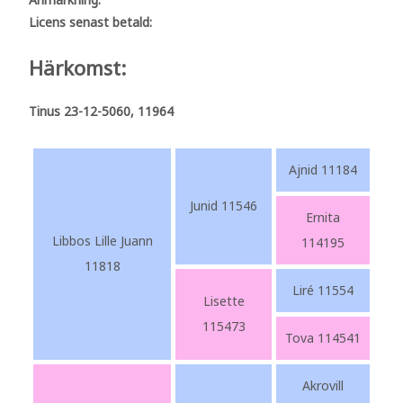
Licens senast betald:
Härkomst:
Tinus 23-12-5060, 11964
Ajnid 11184
Junid 11546
Ernita
Libbos Lille Juann
114195
11818
Liré 11554
Lisette
115473
Tova 114541
Akrovill