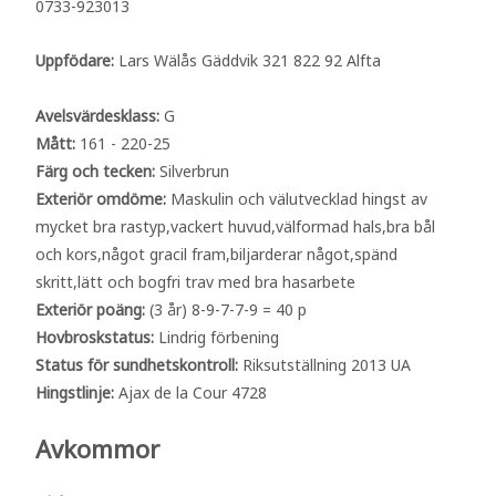
0733-923013
Uppfödare:
Lars Wälås Gäddvik 321 822 92 Alfta
Avelsvärdesklass:
G
Mått:
161 - 220-25
Färg och tecken:
Silverbrun
Exteriör omdöme:
Maskulin och välutvecklad hingst av
mycket bra rastyp,vackert huvud,välformad hals,bra bål
och kors,något gracil fram,biljarderar något,spänd
skritt,lätt och bogfri trav med bra hasarbete
Exteriör poäng:
(3 år) 8-9-7-7-9 = 40 p
Hovbroskstatus:
Lindrig förbening
Status för sundhetskontroll:
Riksutställning 2013 UA
Hingstlinje:
Ajax de la Cour 4728
Avkommor