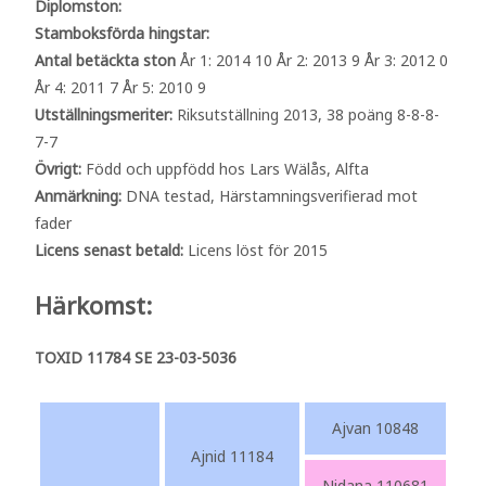
Diplomston:
Stamboksförda hingstar:
Antal betäckta ston
År 1: 2014 10 År 2: 2013 9 År 3: 2012 0
År 4: 2011 7 År 5: 2010 9
Utställningsmeriter:
Riksutställning 2013, 38 poäng 8-8-8-
7-7
Övrigt:
Född och uppfödd hos Lars Wälås, Alfta
Anmärkning:
DNA testad, Härstamningsverifierad mot
fader
Licens senast betald:
Licens löst för 2015
Härkomst:
TOXID 11784 SE 23-03-5036
Ajvan 10848
Ajnid 11184
Nidana 110681