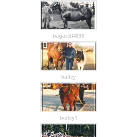
bagatell4836
bailey
bailey1