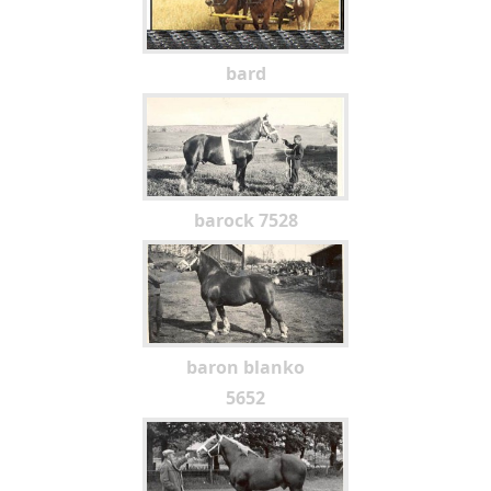
bard
barock 7528
baron blanko
5652