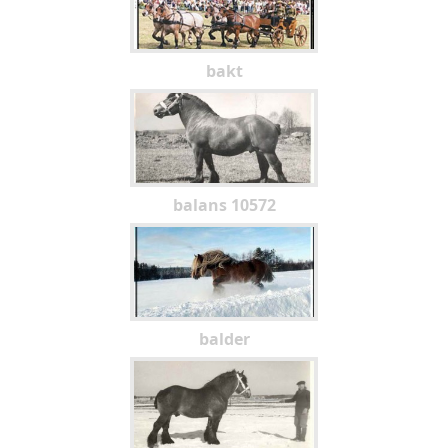
bakt
balans 10572
balder