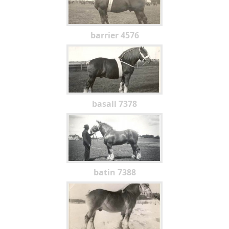
barrier 4576
basall 7378
batin 7388