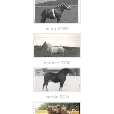
bang 10398
bankett 7780
barbin 5280