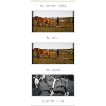
balkman 9984
bamse
bamse2
bandit 7150