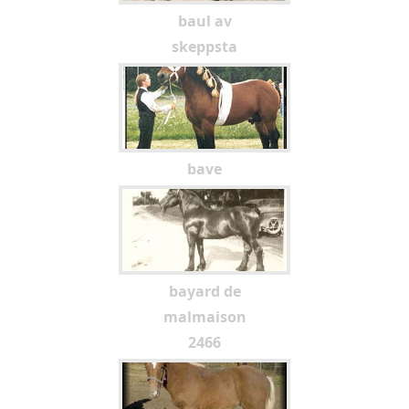
baul av
skeppsta
bave
bayard de
malmaison
2466