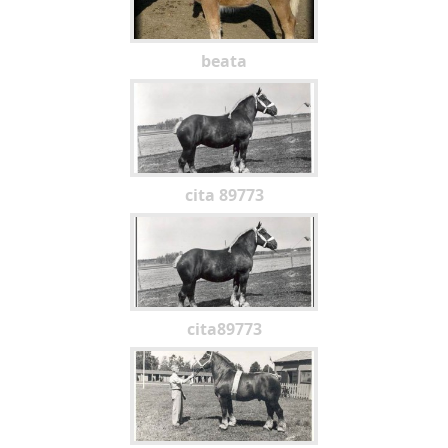
beata
cita 89773
cita89773