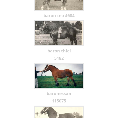
baron teo 4684
baron thiel
5182
baronessan
115075