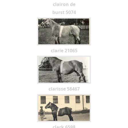
clairon de
burst 5074
clarie 21065
clarisse 58467
clark 6598