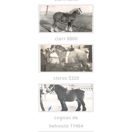
clarr 8860
cleros 5320
cognac de
behoute 11464