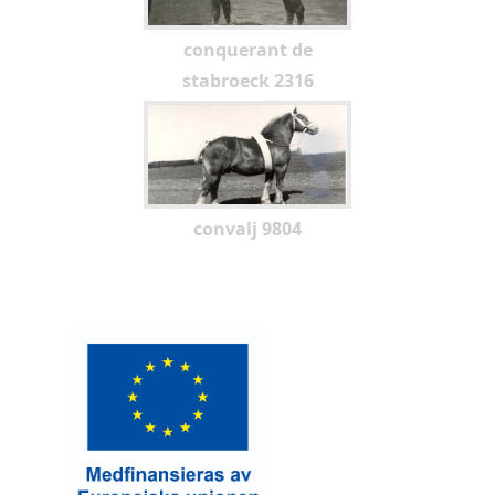
conquerant de
stabroeck 2316
convalj 9804