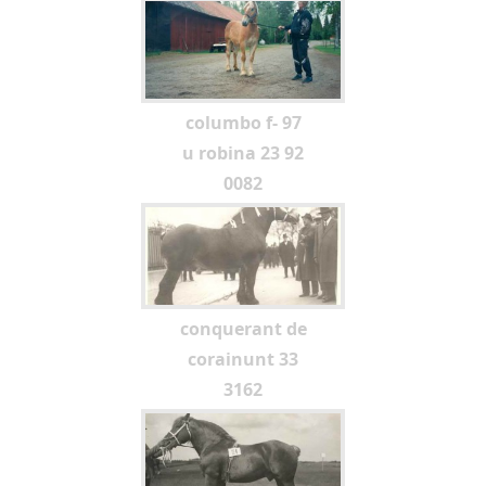
columbo f- 97
u robina 23 92
0082
conquerant de
corainunt 33
3162