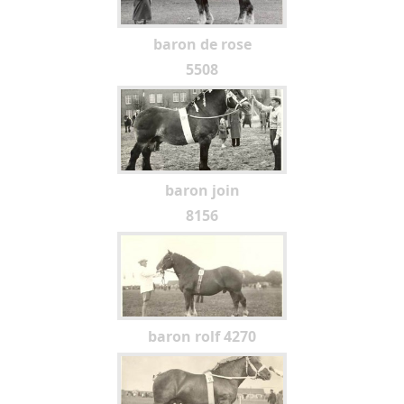
baron de rose
5508
baron join
8156
baron rolf 4270