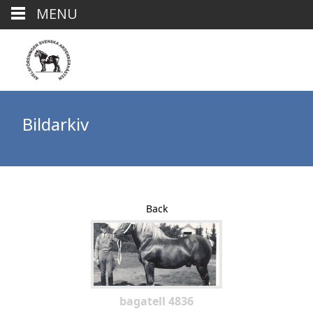
MENU
Bildarkiv
Back
bagatell 4836