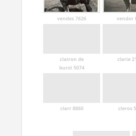
vendes 7626
vendor 
clairon de
clarie 2
burst 5074
clarr 8860
cleros 