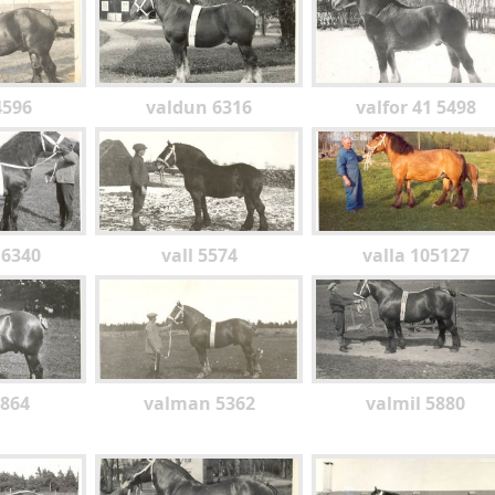
4596
valdun 6316
valfor 41 5498
 6340
vall 5574
valla 105127
5864
valman 5362
valmil 5880