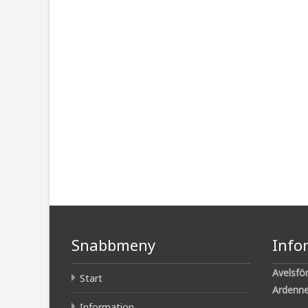
Snabbmeny
Info
Avelsfö
Start
Ardenne
Information