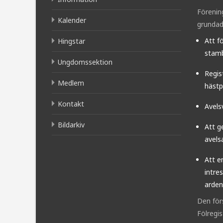
Förenin
Kalender
grundad
Att f
Hingstar
stamb
Ungdomssektion
Regis
Medlem
hästp
Kontakt
Avels
Bildarkiv
Att g
avels
Att e
intre
arden
Den för
Fölregi