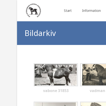
Skip to content
Start
Information
Bildarkiv
vabone 31853
vadman 