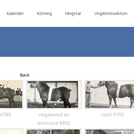
Kalender
Körning
Hingstar
Ungdomssektion
Back
6786
vagabond av
vakt 9192
assmasa 6952