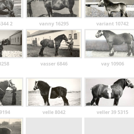
6344 2
vanny 16295
variant 10742
0258
vasser 6846
vay 10906
9194
velle 8042
veller 39 5315