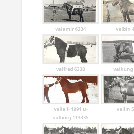
valamir 6334
valbin 
valfred 6338
valkung
valle f- 1991 u-
vallin 
valborg 113335