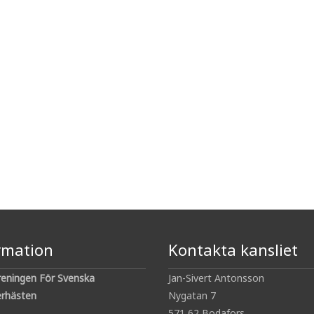
rmation
Kontakta kansliet
reningen För Svenska
Jan-Sivert Antonsson
rhästen
Nygatan 7
571 62 Bodafors