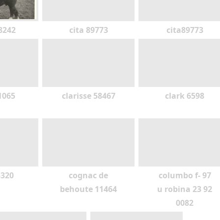
8242
cita 89773
cita89773
1065
clarisse 58467
clark 6598
5320
cognac de
columbo f- 97
behoute 11464
u robina 23 92
0082