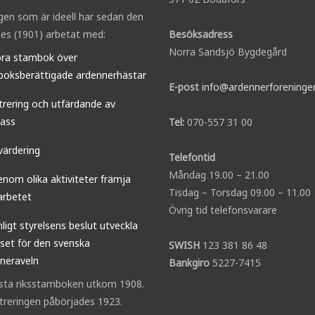
gen som är ideell har sedan den
es (1901) arbetat med:
Besöksadress
Norra Sandsjö Bygdegård
öra stambok över
oksberättigade ardennerhästar
E-post
info@ardennerforeninge
trering och utfärdande av
ass
Tel:
070-557 31 00
värdering
Telefontid
Måndag 19.00 – 21.00
enom olika aktiviteter främja
Tisdag – Torsdag 09.00 – 11.00
arbetet
Övrig tid telefonsvarare
nligt styrelsens beslut utveckla
sset för den svenska
SWISH
123 381 86 48
neraveln
Bankgiro
5227-7415
sta riksstamboken utkom 1908.
streringen påbörjades 1923.