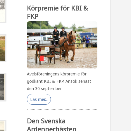
Körpremie för KBI &
FKP
Avelsföreningens körpremie för
godkänt KBI & FKP. Ansök senast
den 30 september
Läs mer...
Den Svenska
Ardennerhästen