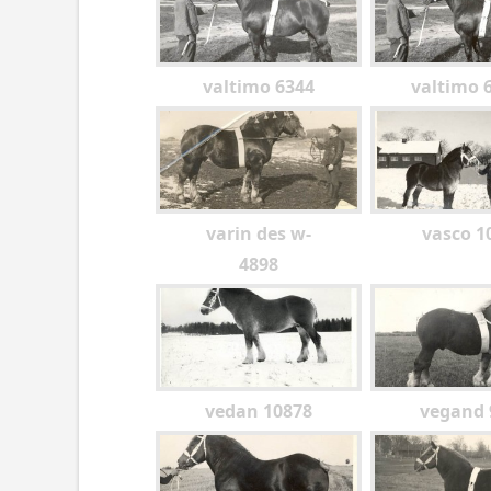
valtimo 6344
valtimo 
varin des w-
vasco 1
4898
vedan 10878
vegand 