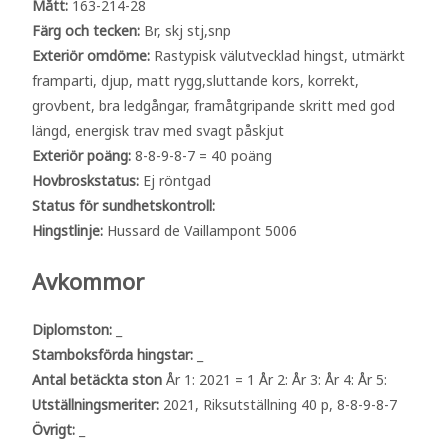
Mått:
163-214-28
Färg och tecken:
Br, skj stj,snp
Exteriör omdöme:
Rastypisk välutvecklad hingst, utmärkt
framparti, djup, matt rygg,sluttande kors, korrekt,
grovbent, bra ledgångar, framåtgripande skritt med god
längd, energisk trav med svagt påskjut
Exteriör poäng:
8-8-9-8-7 = 40 poäng
Hovbroskstatus:
Ej röntgad
Status för sundhetskontroll:
Hingstlinje:
Hussard de Vaillampont 5006
Avkommor
Diplomston:
_
Stamboksförda hingstar:
_
Antal betäckta ston
År 1: 2021 = 1 År 2: År 3: År 4: År 5:
Utställningsmeriter:
2021, Riksutställning 40 p, 8-8-9-8-7
Övrigt:
_